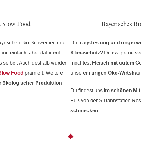
d Slow Food
Bayerisches B
bayrischen Bio-Schweinen und
Du magst es
urig und ungez
und einfach, aber dafür
mit
Klimaschutz
? Du isst gerne v
es selber. Auch deshalb wurden
möchtest
Fleisch mit gutem G
Slow Food
prämiert. Weitere
unserem
urigen Öko-Wirtshau
r ökologischer Produktion
Du findest uns
im schönen Mün
Fuß von der S-Bahnstation Ro
schmecken!