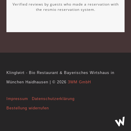
Verified reviews by guests who made a reservation with
the resmio reservation system.
w
Klingl
irt - Bio Restaurant & Bayerisches Wirtshaus in
München Haidhausen
|
© 2026
3WM GmbH
Impressum
Datenschutzerklärung
Bestellung widerrufen